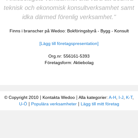
teknisk och ekonomisk konsultverksamhet samt
idka därmed förenlig verksamhet."
Finns i branscher på Wedoo:
Bokföringsbyrå
-
Bygg
-
Konsult
[Lägg till företagspresentation]
Org.nr: 556161-5393
Företagsform: Aktiebolag
© Copyright 2010
Kontakta Wedoo
Alla kategorier:
A-H
,
I-J
,
K-T
,
U-Ö
Populära verksamheter
Lägg till mitt företag