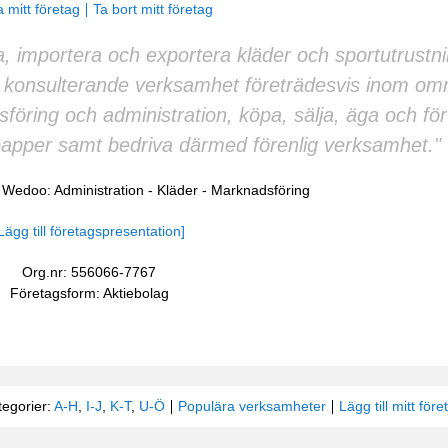
 mitt företag
Ta bort mitt företag
ka, importera och exportera kläder och sportutrustn
sk konsulterande verksamhet företrädesvis inom o
föring och administration, köpa, sälja, äga och för
apper samt bedriva därmed förenlig verksamhet."
å Wedoo:
Administration
-
Kläder
-
Marknadsföring
Lägg till företagspresentation]
Org.nr: 556066-7767
Företagsform: Aktiebolag
tegorier:
A-H
,
I-J
,
K-T
,
U-Ö
Populära verksamheter
Lägg till mitt före