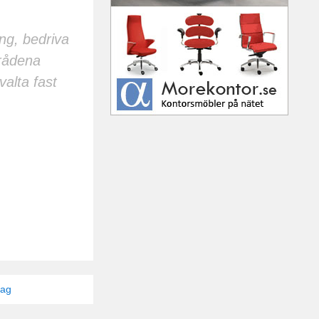
ing, bedriva
mrådena
valta fast
tag