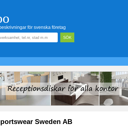
oo
eskrivningar för svenska företag
portswear Sweden AB