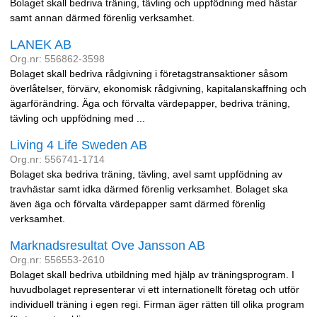
Bolaget skall bedriva träning, tävling och uppfödning med hästar
samt annan därmed förenlig verksamhet.
LANEK AB
Org.nr: 556862-3598
Bolaget skall bedriva rådgivning i företagstransaktioner såsom
överlåtelser, förvärv, ekonomisk rådgivning, kapitalanskaffning och
ägarförändring. Äga och förvalta värdepapper, bedriva träning,
tävling och uppfödning med ...
Living 4 Life Sweden AB
Org.nr: 556741-1714
Bolaget ska bedriva träning, tävling, avel samt uppfödning av
travhästar samt idka därmed förenlig verksamhet. Bolaget ska
även äga och förvalta värdepapper samt därmed förenlig
verksamhet.
Marknadsresultat Ove Jansson AB
Org.nr: 556553-2610
Bolaget skall bedriva utbildning med hjälp av träningsprogram. I
huvudbolaget representerar vi ett internationellt företag och utför
individuell träning i egen regi. Firman äger rätten till olika program