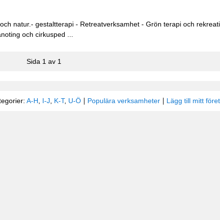
och natur.- gestaltterapi - Retreatverksamhet - Grön terapi och rekreati
anoting och cirkusped ...
Sida 1 av 1
tegorier:
A-H
,
I-J
,
K-T
,
U-Ö
Populära verksamheter
Lägg till mitt före