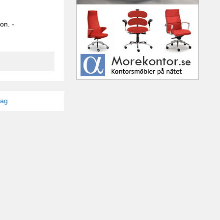
on. -
tag