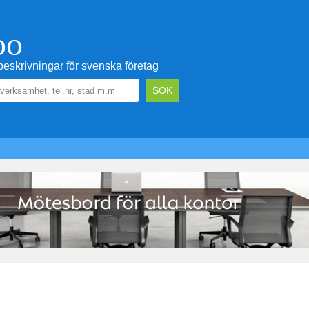
oo
eskrivningar för svenska företag