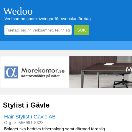
Wedoo
Verksamhetsbeskrivningar för svenska företag
Stylist i Gävle
Hair Stylist i Gävle AB
Org.nr: 556991-8328
Bolaget ska bedriva frisersalong samt därmed förenlig