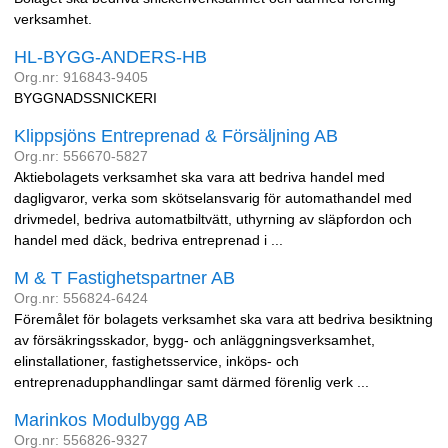
verksamhet.
HL-BYGG-ANDERS-HB
Org.nr: 916843-9405
BYGGNADSSNICKERI
Klippsjöns Entreprenad & Försäljning AB
Org.nr: 556670-5827
Aktiebolagets verksamhet ska vara att bedriva handel med
dagligvaror, verka som skötselansvarig för automathandel med
drivmedel, bedriva automatbiltvätt, uthyrning av släpfordon och
handel med däck, bedriva entreprenad i ...
M & T Fastighetspartner AB
Org.nr: 556824-6424
Föremålet för bolagets verksamhet ska vara att bedriva besiktning
av försäkringsskador, bygg- och anläggningsverksamhet,
elinstallationer, fastighetsservice, inköps- och
entreprenadupphandlingar samt därmed förenlig verk ...
Marinkos Modulbygg AB
Org.nr: 556826-9327