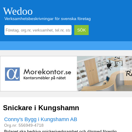
Wedoo
Verksamhetsbeskrivningar för svenska företag
Snickare i Kungshamn
Conny's Bygg i Kungshamn AB
Org.nr: 556949-4718
Bolaget ska bedriva snickeriverksamhet och därmed förenlig