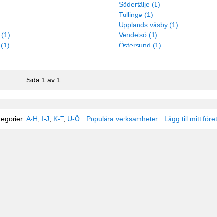
Södertälje (1)
Tullinge (1)
)
Upplands väsby (1)
 (1)
Vendelsö (1)
(1)
Östersund (1)
Sida 1 av 1
tegorier:
A-H
,
I-J
,
K-T
,
U-Ö
Populära verksamheter
Lägg till mitt före