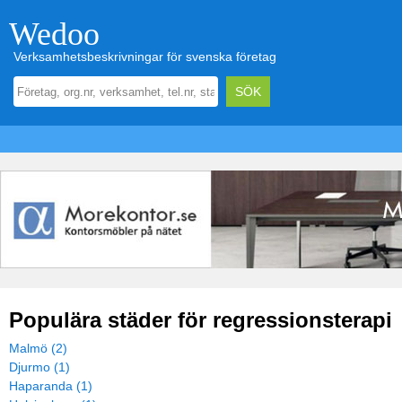
Wedoo
Verksamhetsbeskrivningar för svenska företag
Populära städer för regressionsterapi
Malmö (2)
Djurmo (1)
Haparanda (1)