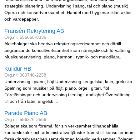
strategisk planering. Undervisning i sång, tal och piano (musik).
Opera och konsertverksamhet. Handel med hygienartiklar, aktier
och värdepapper.
Fransén Rekrytering AB
Org.nr: 556868-8336
Aktiebolaget ska bedriva rekryteringsverksamhet och därtill
angränsande konsultverksamhet inom näringsliv och förvaltning.
Musikundervisning, piano, harmoni, rytmik- och melodilära.
Kulidur HB
Org.nr: 969746-2258
Undervisning i piano, flöjt Undervisning i engelska, latin, grekiska
Spelning som musiker på flöjt, piano, orgel, gitarr, fiol
Föreläsningar och undervisning i teologi, andlighet Översättning
till och från latin, engelsk ...
Parade Piano AB
Org.nr: 556276-3556
Bolaget ska som föremål för sin verksamhet tillhandahålla
kontorslokaler och administrativa tjänster främst till konsulter inom
försäkringsbranschen samt därmed förenlig verksamhet. Bolaget