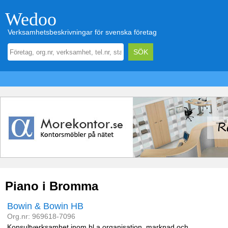
Wedoo
Verksamhetsbeskrivningar för svenska företag
Piano i Bromma
Bowin & Bowin HB
Org.nr: 969618-7096
Konsultverksamhet inom bl.a organisation, marknad och