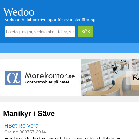
Wedoo
Verksamhetsbeskrivningar för svenska företag
Manikyr i Säve
HBet Re Vera
Org.nr: 969757-3914
Företaget ska bedriva import, försäljning och installation av