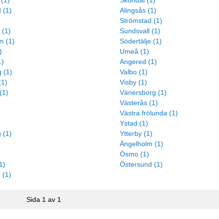
(1)
Sköndal (1)
 (1)
Alingsås (1)
Strömstad (1)
 (1)
Sundsvall (1)
m (1)
Södertälje (1)
)
Umeå (1)
1)
Angered (1)
 (1)
Valbo (1)
(1)
Visby (1)
(1)
Vänersborg (1)
Västerås (1)
Västra frölunda (1)
Ystad (1)
 (1)
Ytterby (1)
Ängelholm (1)
Ösmo (1)
1)
Östersund (1)
 (1)
Sida 1 av 1