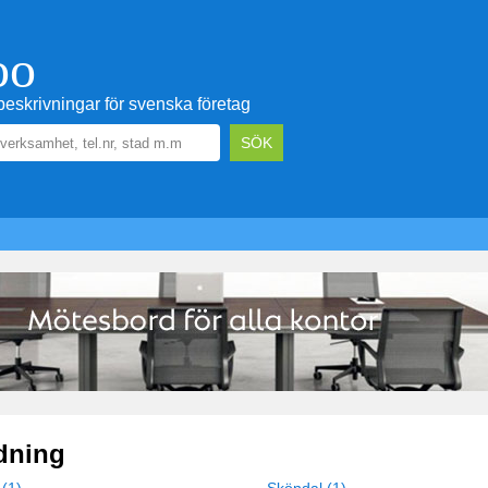
oo
eskrivningar för svenska företag
ldning