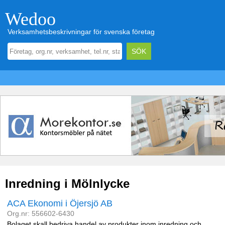
Wedoo
Verksamhetsbeskrivningar för svenska företag
Inredning i Mölnlycke
ACA Ekonomi i Öjersjö AB
Org.nr: 556602-6430
Bolaget skall bedriva handel av produkter inom inredning och