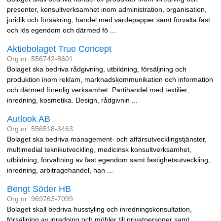
presenter, konsultverksamhet inom administration, organisation,
juridik och försäkring, handel med värdepapper samt förvalta fast
och lös egendom och därmed fö ...
Aktiebolaget True Concept
Org.nr: 556742-8601
Bolaget ska bedriva rådgivning, utbildning, försäljning och
produktion inom reklam, marknadskommunikation och information
och därmed förenlig verksamhet. Partihandel med textilier,
inredning, kosmetika. Design, rådgivnin ...
Autlook AB
Org.nr: 556518-3463
Bolaget ska bedriva management- och affärsutvecklingstjänster,
multimedial teknikutveckling, medicinsk konsultverksamhet,
utbildning, förvaltning av fast egendom samt fastighetsutveckling,
inredning, arbitragehandel, han ...
Bengt Söder HB
Org.nr: 969763-7099
Bolaget skall bedriva husstyling och inredningskonsultation,
försäljning av inredning och möbler till privatpersoner samt