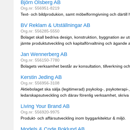
Björn Olsberg AB
Org.nr: 556951-8219
Text- och bildprodukion, samt möbelformgivning och därtill
BV Reklam & Utställningar AB
Org.nr: 556285-5550
Bolaget skall bedriva design, konstruktion, byggnation av uts
jämte produktutveckling och kapitalförvaltning och ägande 
Jan Wennerberg AB
Org.nr: 556150-7780
Bolagets verksamhet består av konsultation, tillverkning oc
Kerstin Jeding AB
Org.nr: 556956-3108
Aktiebolaget ska sälja (legitimerad) psykolog-, psykoterapi-
ledarskapsutveckling och därav förenlig verksamhet, skriva t
Living Your Brand AB
Org.nr: 556920-9975
Produkt- och affärsutveckling inom byggarkitektur & miljö.
Models & Code Boklund AB