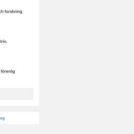
ch forskning.
rin,
förenlig
tag