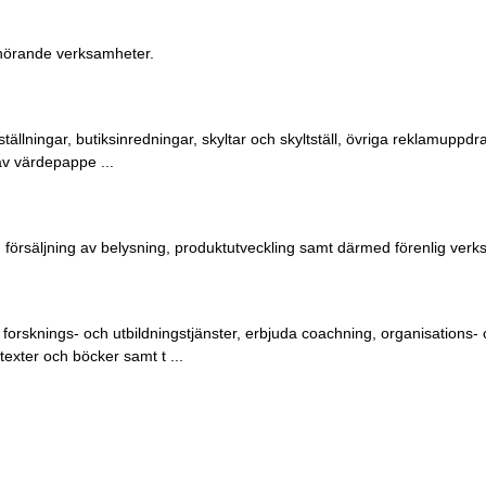
 hörande verksamheter.
tällningar, butiksinredningar, skyltar och skyltställ, övriga reklamuppdr
av värdepappe ...
h försäljning av belysning, produktutveckling samt därmed förenlig ver
, forsknings- och utbildningstjänster, erbjuda coachning, organisations-
exter och böcker samt t ...