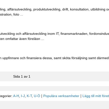
g, affärsutveckling, produktutveckling, drift, konsultation, utbildning o
ration, foto ...
 utveckling och affärsutveckling inom IT, finansmarknaden, fordonsindust
en omfattar även föreläsn ...
n uppfinnare och finansiera dessa, samt sköta försäljning samt därmed 
Sida 1 av 1
tegorier:
A-H
,
I-J
,
K-T
,
U-Ö
Populära verksamheter
Lägg till mitt före