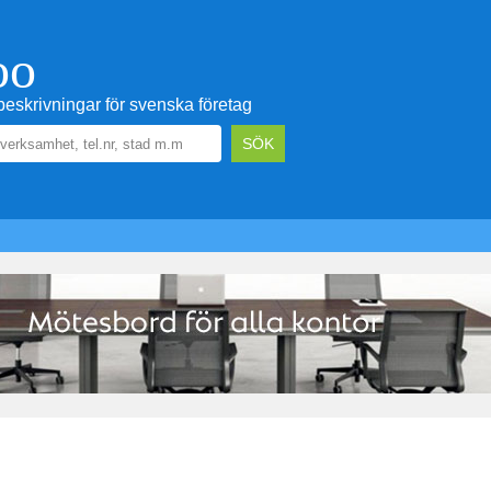
oo
eskrivningar för svenska företag