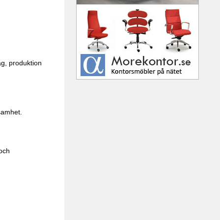
ag, produktion
ksamhet.
 och