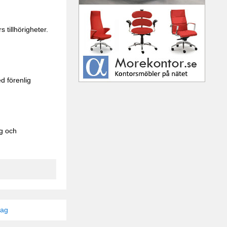
 tillhörigheter.
d förenlig
ng och
tag