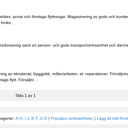
rikes, privat och företags flyttningar. Magasinering av gods och kunders
Inrike ...
 redovisning samt en person- och gods transportverksamhet och därme
ning av elmaterial, byggjobb, måleriarbeten, el- reparationer. Försäljni
gs flytt. Försäljni ...
Sida 1 av 1
tegorier:
A-H
,
I-J
,
K-T
,
U-Ö
Populära verksamheter
Lägg till mitt före