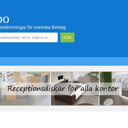
oo
eskrivningar för svenska företag