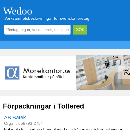
Wedoo
Verksamhetsbeskrivningar för svenska företag
Förpackningar i Tollered
AB Batek
Org.nr: 556793-2784
Bolaget skall bedriva handel med plastråvaror och förpackningar