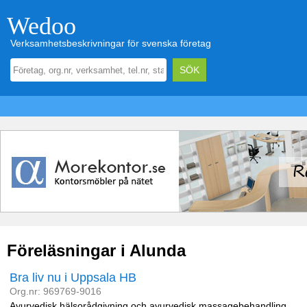
Wedoo
Verksamhetsbeskrivningar för svenska företag
Föreläsningar i Alunda
Bra liv nu i Uppsala HB
Org.nr: 969769-9016
Ayurvedisk hälsorådgivning och ayurvedisk massagebehandling