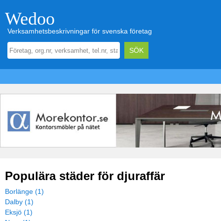
Wedoo
Verksamhetsbeskrivningar för svenska företag
Populära städer för djuraffär
Borlänge (1)
Dalby (1)
Eksjö (1)