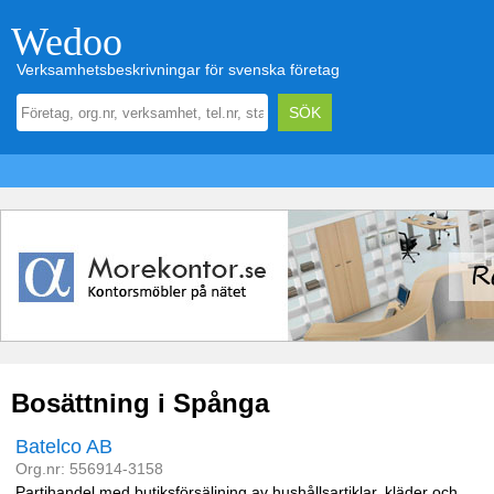
Wedoo
Verksamhetsbeskrivningar för svenska företag
Bosättning i Spånga
Batelco AB
Org.nr: 556914-3158
Partihandel med butiksförsäljning av hushållsartiklar, kläder och