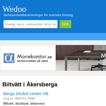
Wedoo
Verksamhetsbeskrivningar för svenska företag
Biltvätt i Åkersberga
Berga bilvård center HB
Org.nr: 969751-9990
Biltvätt, däckbyte, bilservice.