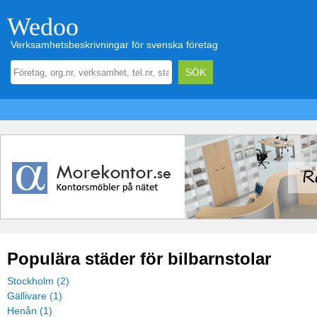
Wedoo
Verksamhetsbeskrivningar för svenska företag
Populära städer för bilbarnstolar
Stockholm (2)
Gällivare (1)
Henån (1)