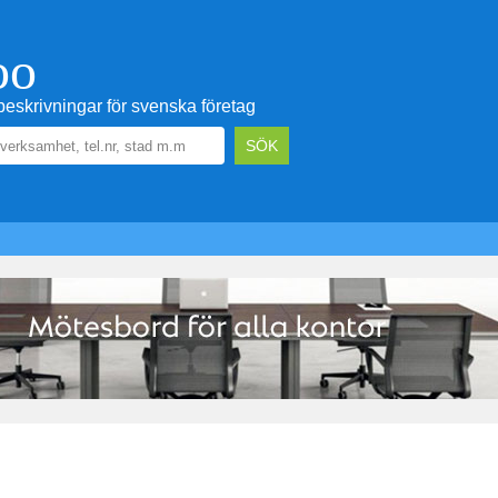
oo
eskrivningar för svenska företag