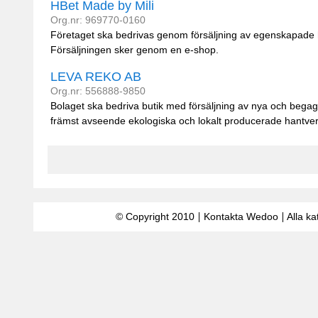
HBet Made by Mili
Org.nr: 969770-0160
Företaget ska bedrivas genom försäljning av egenskapade ha
Försäljningen sker genom en e-shop.
LEVA REKO AB
Org.nr: 556888-9850
Bolaget ska bedriva butik med försäljning av nya och begagn
främst avseende ekologiska och lokalt producerade hantverk
© Copyright 2010
Kontakta Wedoo
Alla ka