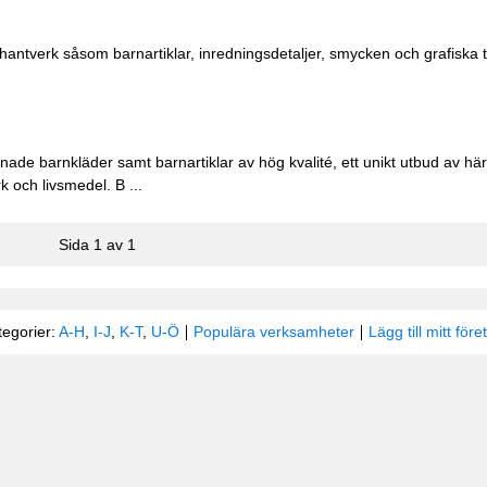
ntverk såsom barnartiklar, inredningsdetaljer, smycken och grafiska t
ade barnkläder samt barnartiklar av hög kvalité, ett unikt utbud av här
 och livsmedel. B ...
Sida 1 av 1
tegorier:
A-H
,
I-J
,
K-T
,
U-Ö
Populära verksamheter
Lägg till mitt före