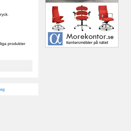
ryck.
liga produkter
tag