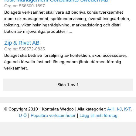
Org.nr: 556500-1897
Bolagets verksamhet skall vara att bedriva konsultverksamhet
inom risk management, språkundervisning, översättningsarbeten,
tolkning, viktminskningsrådgivning, marknadsföring och distri
bution av miljövänliga produkter i ...
Zip & Rivet AB
Org.nr: 556572-0835
Bolaget ska bedriva försäljning av konfektion, skor, accessoarer,
äga och förvalta fast och lös egendom jämte därmed förenlig
verksamhet.
Sida 1 av 1
© Copyright 2010
Kontakta Wedoo
Alla kategorier:
A-H
,
I-J
,
K-T
,
U-Ö
Populära verksamheter
Lägg till mitt företag