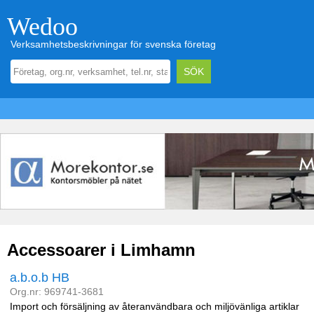
Wedoo
Verksamhetsbeskrivningar för svenska företag
Accessoarer i Limhamn
a.b.o.b HB
Org.nr: 969741-3681
Import och försäljning av återanvändbara och miljövänliga artiklar