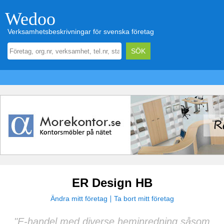
Wedoo
Verksamhetsbeskrivningar för svenska företag
ER Design HB
Ändra mitt företag
Ta bort mitt företag
"E-handel med diverse heminredning såsom