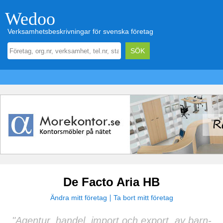
Wedoo
Verksamhetsbeskrivningar för svenska företag
De Facto Aria HB
Ändra mitt företag
Ta bort mitt företag
"Agentur, handel, import och export, av barn-