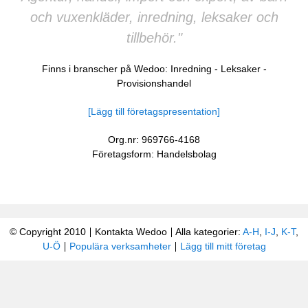
och vuxenkläder, inredning, leksaker och
tillbehör."
Finns i branscher på Wedoo:
Inredning
-
Leksaker
-
Provisionshandel
[Lägg till företagspresentation]
Org.nr: 969766-4168
Företagsform: Handelsbolag
© Copyright 2010
Kontakta Wedoo
Alla kategorier:
A-H
,
I-J
,
K-T
,
U-Ö
Populära verksamheter
Lägg till mitt företag