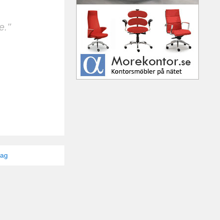
e."
tag