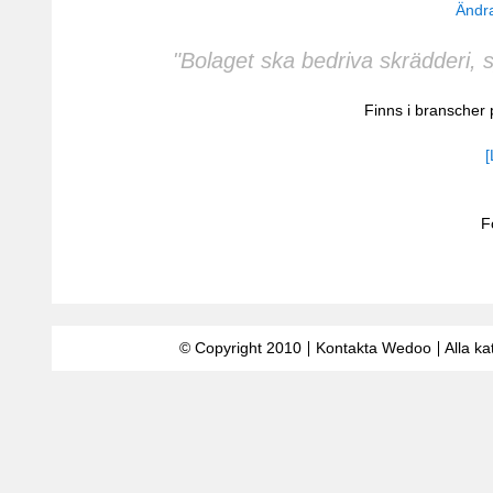
Ändra
"Bolaget ska bedriva skrädderi, 
Finns i bransche
[
F
© Copyright 2010
Kontakta Wedoo
Alla ka