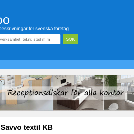
oo
eskrivningar för svenska företag
Savvo textil KB