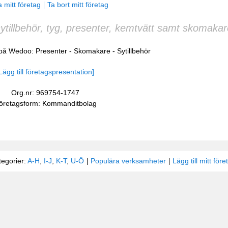
 mitt företag
Ta bort mitt företag
sytillbehör, tyg, presenter, kemtvätt samt skomakar
r på Wedoo:
Presenter
-
Skomakare
-
Sytillbehör
Lägg till företagspresentation]
Org.nr: 969754-1747
öretagsform: Kommanditbolag
tegorier:
A-H
,
I-J
,
K-T
,
U-Ö
Populära verksamheter
Lägg till mitt före