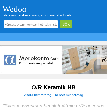
Wedoo
Verksamhetsbeskrivningar för svenska företag
O/R Keramik HB
Ändra mitt företag
Ta bort mitt företag
"Byggnadsverksamhet'plattsättning (Renovering