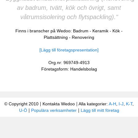
av badrum, tvätt, kök och övrigt, samt
våtrumsisolering och flytspackling)."
Finns i branscher på Wedoo:
Badrum
-
Keramik
-
Kök
-
Plattsättning
-
Renovering
[Lägg till företagspresentation]
Org.nr: 969749-4913
Företagsform: Handelsbolag
© Copyright 2010
Kontakta Wedoo
Alla kategorier:
A-H
,
I-J
,
K-T
,
U-Ö
Populära verksamheter
Lägg till mitt företag