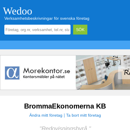
Wedoo
Verksamhetsbeskrivningar för svenska företag
BrommaEkonomerna KB
Ändra mitt företag
Ta bort mitt företag
"Redovisningsbyrå."