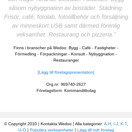
såsom nybyggnation av bostäder. Städning.
Frisör, café, fotolab, fototillbehör och försäljning
av minneskort USB samt därmed förenlig
veksamhet. Restaurang och pizzeria."
Finns i branscher på Wedoo:
Bygg
-
Café
-
Fastigheter
-
Förmedling
-
Förpackningar
-
Konsult
-
Nybyggnation
-
Restauranger
[Lägg till företagspresentation]
Org.nr: 969740-2627
Företagsform: Kommanditbolag
© Copyright 2010
Kontakta Wedoo
Alla kategorier:
A-H
,
I-J
,
K-T
,
U-Ö
Populära verksamheter
Lägg till mitt företag