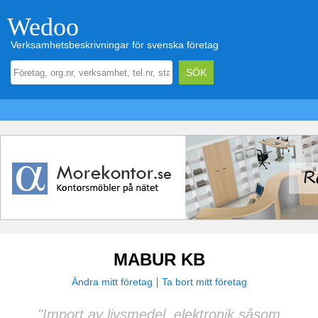
Wedoo
Verksamhetsbeskrivningar för svenska företag
MABUR KB
Ändra mitt företag
Ta bort mitt företag
"Import av livsmedel, elektronik såsom