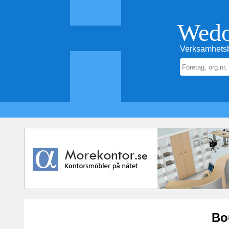
Wed
Verksamhetsb
Bo