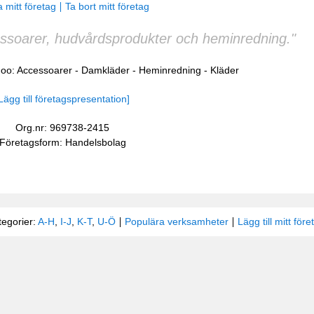
 mitt företag
Ta bort mitt företag
cessoarer, hudvårdsprodukter och heminredning."
doo:
Accessoarer
-
Damkläder
-
Heminredning
-
Kläder
Lägg till företagspresentation]
Org.nr: 969738-2415
Företagsform: Handelsbolag
tegorier:
A-H
,
I-J
,
K-T
,
U-Ö
Populära verksamheter
Lägg till mitt före