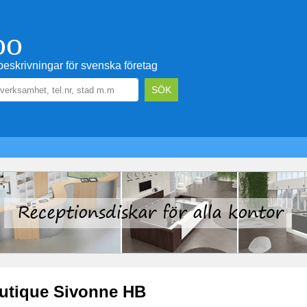
oo
eskrivningar för svenska företag
utique Sivonne HB