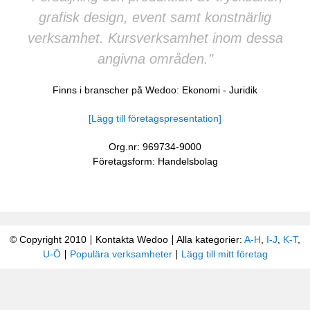
grafisk design, event samt konstnärlig
verksamhet. Kursverksamhet inom dessa
angivna områden."
Finns i branscher på Wedoo:
Ekonomi
-
Juridik
[Lägg till företagspresentation]
Org.nr: 969734-9000
Företagsform: Handelsbolag
© Copyright 2010
Kontakta Wedoo
Alla kategorier:
A-H
,
I-J
,
K-T
,
U-Ö
Populära verksamheter
Lägg till mitt företag