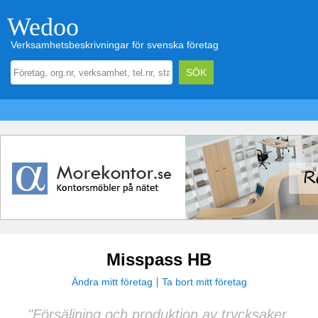
Wedoo
Verksamhetsbeskrivningar för svenska företag
Misspass HB
Ändra mitt företag
Ta bort mitt företag
"Försäljning och produktion av trycksaker,