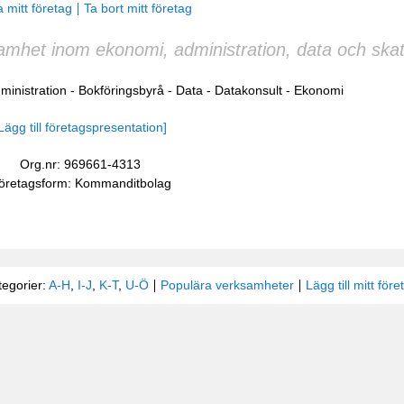
 mitt företag
Ta bort mitt företag
amhet inom ekonomi, administration, data och skat
ministration
-
Bokföringsbyrå
-
Data
-
Datakonsult
-
Ekonomi
Lägg till företagspresentation]
Org.nr: 969661-4313
öretagsform: Kommanditbolag
tegorier:
A-H
,
I-J
,
K-T
,
U-Ö
Populära verksamheter
Lägg till mitt före