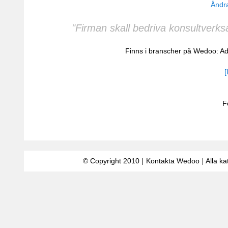
Ändra
"Firman skall bedriva konsultverks
Finns i branscher på Wedoo:
Ad
[
F
© Copyright 2010
Kontakta Wedoo
Alla ka