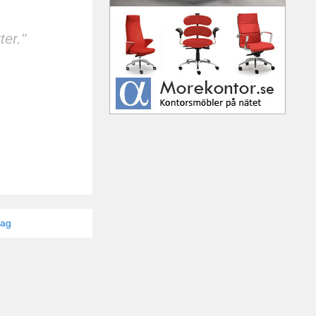
ter."
tag