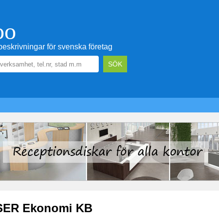
oo
eskrivningar för svenska företag
SER Ekonomi KB