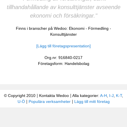
tillhandahållande av konsulttjänster avseende
ekonomi och försäkringar."
Finns i branscher på Wedoo:
Ekonomi
-
Förmedling
-
Konsulttjänster
[Lägg till företagspresentation]
Org.nr: 916840-0217
Företagsform: Handelsbolag
© Copyright 2010
Kontakta Wedoo
Alla kategorier:
A-H
,
I-J
,
K-T
,
U-Ö
Populära verksamheter
Lägg till mitt företag