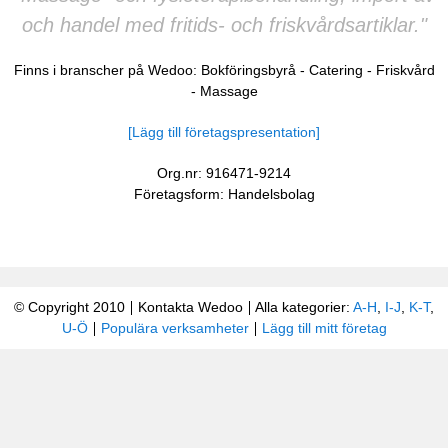
och handel med fritids- och friskvårdsartiklar."
Finns i branscher på Wedoo:
Bokföringsbyrå
-
Catering
-
Friskvård
-
Massage
[Lägg till företagspresentation]
Org.nr: 916471-9214
Företagsform: Handelsbolag
© Copyright 2010
Kontakta Wedoo
Alla kategorier:
A-H
,
I-J
,
K-T
,
U-Ö
Populära verksamheter
Lägg till mitt företag