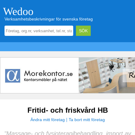
Wedoo
Verksamhetsbeskrivningar för svenska företag
Fritid- och friskvård HB
Ändra mitt företag
Ta bort mitt företag
"Massage- och fysioterapibehandling, import av