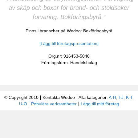
av skåp och boxar för brand- och stöldsäker
förvaring. Bokföringsbyrå."
Finns i branscher på Wedoo:
Bokföringsbyrå
[Lägg till företagspresentation]
Org.nr: 916453-5040
Företagsform: Handelsbolag
© Copyright 2010
Kontakta Wedoo
Alla kategorier:
A-H
,
I-J
,
K-T
,
U-Ö
Populära verksamheter
Lägg till mitt företag