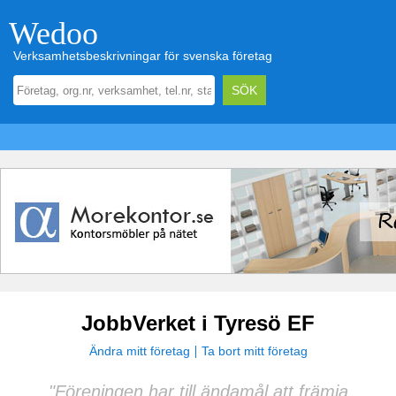
Wedoo
Verksamhetsbeskrivningar för svenska företag
JobbVerket i Tyresö EF
Ändra mitt företag
Ta bort mitt företag
"Föreningen har till ändamål att främja