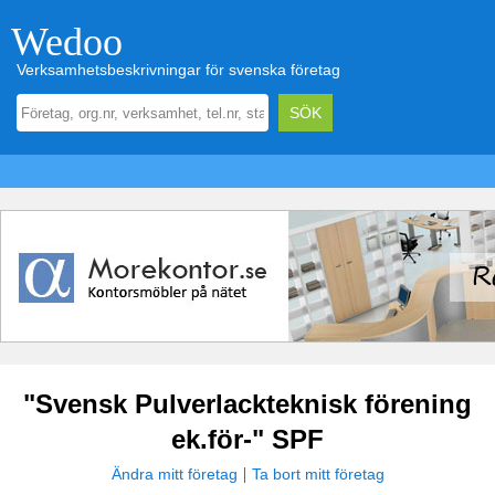
Wedoo
Verksamhetsbeskrivningar för svenska företag
"Svensk Pulverlackteknisk förening
ek.för-" SPF
Ändra mitt företag
Ta bort mitt företag