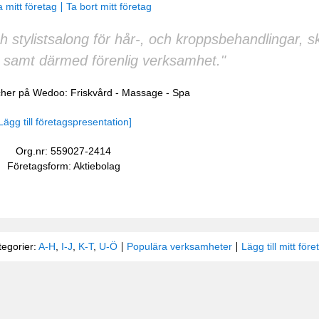
 mitt företag
Ta bort mitt företag
 stylistsalong för hår-, och kroppsbehandlingar, 
d samt därmed förenlig verksamhet."
scher på Wedoo:
Friskvård
-
Massage
-
Spa
Lägg till företagspresentation]
Org.nr: 559027-2414
Företagsform: Aktiebolag
tegorier:
A-H
,
I-J
,
K-T
,
U-Ö
Populära verksamheter
Lägg till mitt före