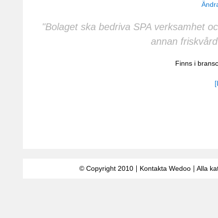
Ändra
"Bolaget ska bedriva SPA verksamhet och
annan friskvår
Finns i bran
[
© Copyright 2010
Kontakta Wedoo
Alla ka