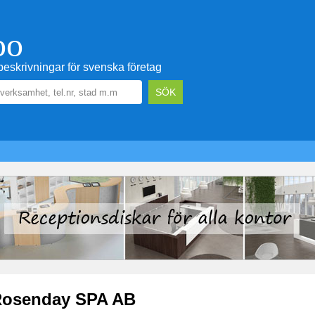
oo
eskrivningar för svenska företag
osenday SPA AB