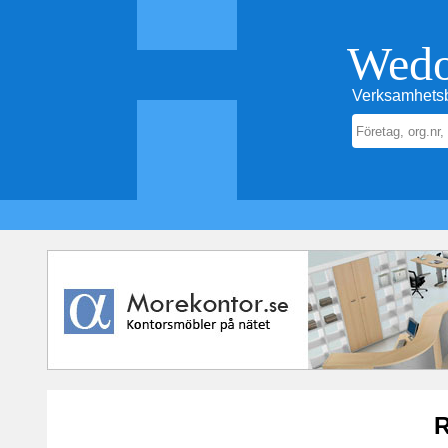
Wed
Verksamhetsb
R