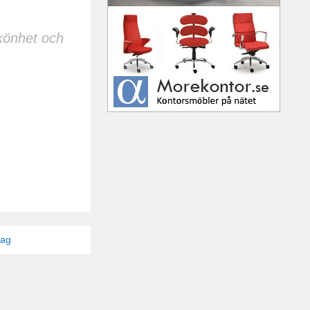
skönhet och
tag