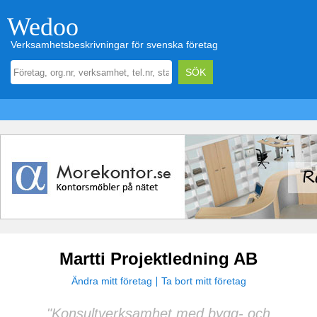
Wedoo
Verksamhetsbeskrivningar för svenska företag
Martti Projektledning AB
Ändra mitt företag
Ta bort mitt företag
"Konsultverksamhet med bygg- och