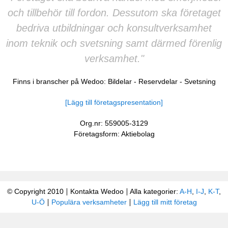
och tillbehör till fordon. Dessutom ska företaget
bedriva utbildningar och konsultverksamhet
inom teknik och svetsning samt därmed förenlig
verksamhet."
Finns i branscher på Wedoo:
Bildelar
-
Reservdelar
-
Svetsning
[Lägg till företagspresentation]
Org.nr: 559005-3129
Företagsform: Aktiebolag
© Copyright 2010
Kontakta Wedoo
Alla kategorier:
A-H
,
I-J
,
K-T
,
U-Ö
Populära verksamheter
Lägg till mitt företag