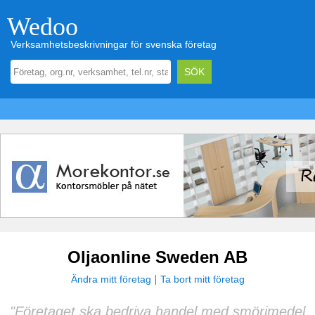
Wedoo
Verksamhetsbeskrivningar för svenska företag
Oljaonline Sweden AB
Ändra mitt företag
Ta bort mitt företag
"Företaget ska bedriva handel med smörjmedel