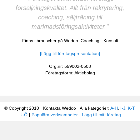
försäljningskvalitet. Allt från rekrytering,
coaching, säljträning till
marknadsföringsaktiviteter."
Finns i branscher på Wedoo:
Coaching
-
Konsult
[Lägg till företagspresentation]
Org.nr: 559002-0508
Företagsform: Aktiebolag
© Copyright 2010
Kontakta Wedoo
Alla kategorier:
A-H
,
I-J
,
K-T
,
U-Ö
Populära verksamheter
Lägg till mitt företag