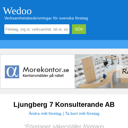
Wedoo
Verksamhetsbeskrivningar för svenska företag
Ljungberg 7 Konsulterande AB
Ändra mitt företag
Ta bort mitt företag
"Företaget säkerställer företags