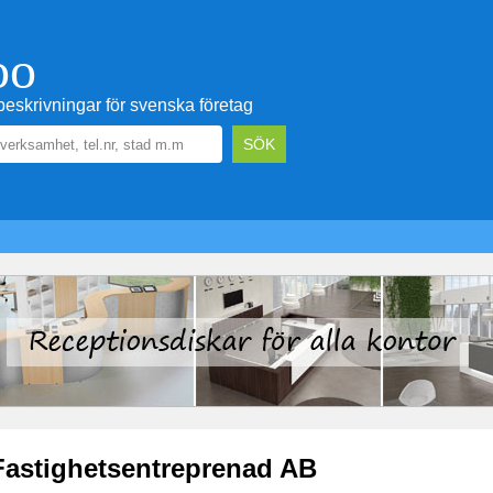
oo
eskrivningar för svenska företag
Fastighetsentreprenad AB