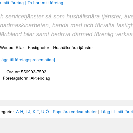
 mitt företag
Ta bort mitt företag
 servicetjänster så som hushållsnära tjänster, äv
nadmaskinarbeten, handa med och förvalta fastigh
äribland bilar samt bedriva därmed förenlig verks
å Wedoo:
Bilar
-
Fastigheter
-
Hushållsnära tjänster
Lägg till företagspresentation]
Org.nr: 556992-7592
Företagsform: Aktiebolag
tegorier:
A-H
,
I-J
,
K-T
,
U-Ö
Populära verksamheter
Lägg till mitt före