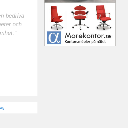
en bedriva
eter och
amhet."
tag