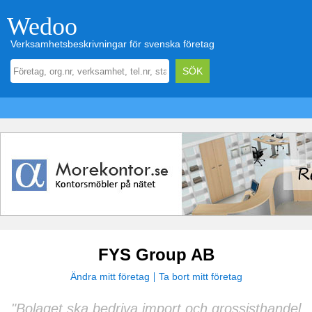
Wedoo
Verksamhetsbeskrivningar för svenska företag
FYS Group AB
Ändra mitt företag
Ta bort mitt företag
"Bolaget ska bedriva import och grossisthandel