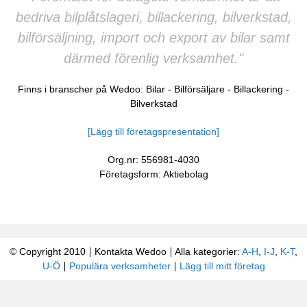
bedriva bilplåtslageri, billackering, bilverkstad,
bilförsäljning, import och export av bilar samt
därmed förenlig verksamhet."
Finns i branscher på Wedoo:
Bilar
-
Bilförsäljare
-
Billackering
-
Bilverkstad
[Lägg till företagspresentation]
Org.nr: 556981-4030
Företagsform: Aktiebolag
© Copyright 2010
Kontakta Wedoo
Alla kategorier:
A-H
,
I-J
,
K-T
,
U-Ö
Populära verksamheter
Lägg till mitt företag