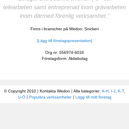
telearbeten samt entreprenad inom grävarbeten
inom därmed förenlig verksamhet."
Finns i branscher på Wedoo:
Snickeri
[Lägg till företagspresentation]
Org.nr: 556974-6018
Företagsform: Aktiebolag
© Copyright 2010
Kontakta Wedoo
Alla kategorier:
A-H
,
I-J
,
K-T
,
U-Ö
Populära verksamheter
Lägg till mitt företag