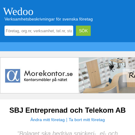
Wedoo
Verksamhetsbeskrivningar för svenska företag
SBJ Entreprenad och Telekom AB
Ändra mitt företag
Ta bort mitt företag
"Bolaget ska bedriva snickeri-, el- och