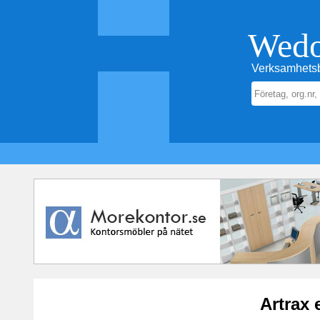
Wed
Verksamhetsb
Artrax 