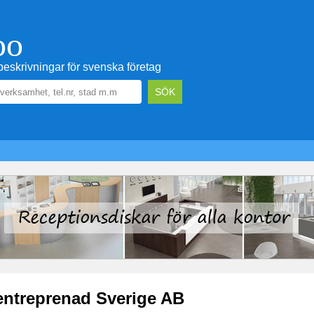
oo
eskrivningar för svenska företag
entreprenad Sverige AB