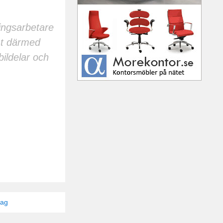
ingsarbetare
mt därmed
bildelar och
tag