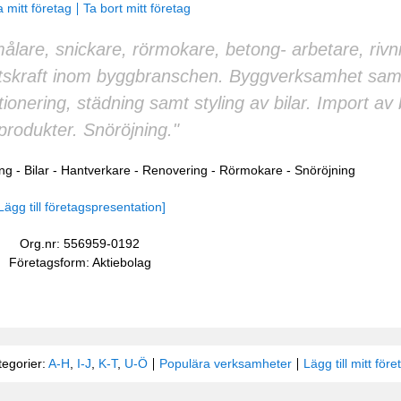
 mitt företag
Ta bort mitt företag
ålare, snickare, rörmokare, betong- arbetare, rivn
etskraft inom byggbranschen. Byggverksamhet sa
onering, städning samt styling av bilar. Import av 
lprodukter. Snöröjning."
ng
-
Bilar
-
Hantverkare
-
Renovering
-
Rörmokare
-
Snöröjning
Lägg till företagspresentation]
Org.nr: 556959-0192
Företagsform: Aktiebolag
tegorier:
A-H
,
I-J
,
K-T
,
U-Ö
Populära verksamheter
Lägg till mitt före