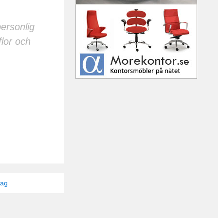
ersonlig
flor och
tag