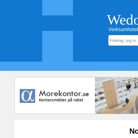
Wed
Verksamhetsb
No