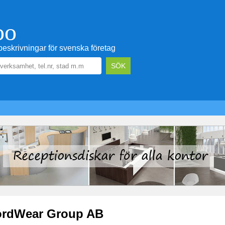
oo
eskrivningar för svenska företag
rdWear Group AB