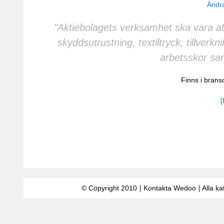
Ändra
"Aktiebolagets verksamhet ska vara att
skyddsutrustning, textiltryck, tillverkn
arbetsskor sam
Finns i bran
[
© Copyright 2010
Kontakta Wedoo
Alla ka