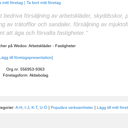
 mitt företag
Ta bort mitt företag
 bedriva försäljning av arbetskläder, skyddsskor, p
ing av trätofflor och sandaler, försäljning av mjuktof
t att äga och förvalta fastigheter."
scher på Wedoo:
Arbetskläder
-
Fastigheter
Lägg till företagspresentation]
Org.nr: 556953-9363
Företagsform: Aktiebolag
tegorier:
A-H
,
I-J
,
K-T
,
U-Ö
Populära verksamheter
Lägg till mitt före