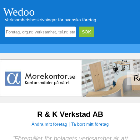
Wedoo
Verksamhetsbeskrivningar för svenska företag
R & K Verkstad AB
Ändra mitt företag
Ta bort mitt företag
"Föremålet för bolagets verksamhet är att