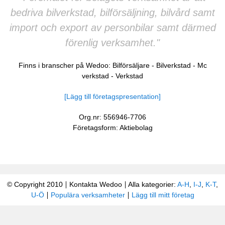
bedriva bilverkstad, bilförsäljning, bilvård samt
import och export av personbilar samt därmed
förenlig verksamhet."
Finns i branscher på Wedoo:
Bilförsäljare
-
Bilverkstad
-
Mc
verkstad
-
Verkstad
[Lägg till företagspresentation]
Org.nr: 556946-7706
Företagsform: Aktiebolag
© Copyright 2010
Kontakta Wedoo
Alla kategorier:
A-H
,
I-J
,
K-T
,
U-Ö
Populära verksamheter
Lägg till mitt företag