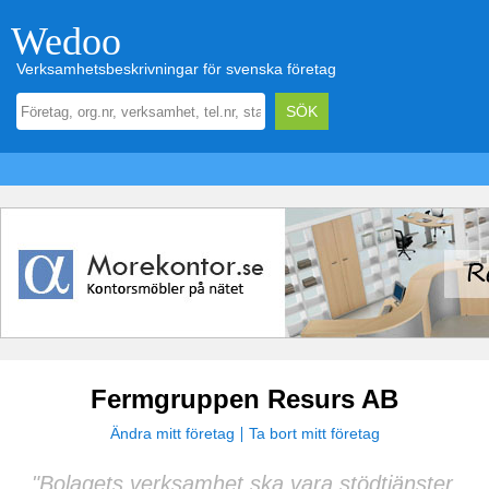
Wedoo
Verksamhetsbeskrivningar för svenska företag
Fermgruppen Resurs AB
Ändra mitt företag
Ta bort mitt företag
"Bolagets verksamhet ska vara stödtjänster,