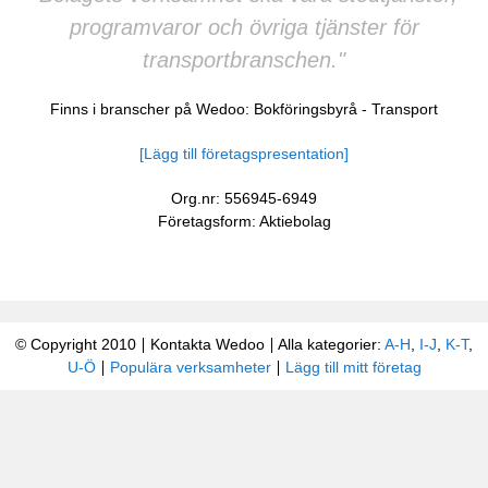
programvaror och övriga tjänster för
transportbranschen."
Finns i branscher på Wedoo:
Bokföringsbyrå
-
Transport
[Lägg till företagspresentation]
Org.nr: 556945-6949
Företagsform: Aktiebolag
© Copyright 2010
Kontakta Wedoo
Alla kategorier:
A-H
,
I-J
,
K-T
,
U-Ö
Populära verksamheter
Lägg till mitt företag