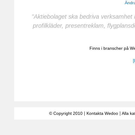
Ändra
"Aktiebolaget ska bedriva verksamhet 
profilkläder, presentreklam, flygplans
Finns i branscher på 
[
© Copyright 2010
Kontakta Wedoo
Alla ka