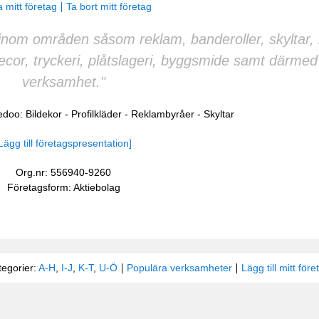
 mitt företag
Ta bort mitt företag
inom områden såsom reklam, banderoller, skyltar, 
decor, tryckeri, plåtslageri, byggsmide samt därmed 
verksamhet."
Wedoo:
Bildekor
-
Profilkläder
-
Reklambyråer
-
Skyltar
Lägg till företagspresentation]
Org.nr: 556940-9260
Företagsform: Aktiebolag
tegorier:
A-H
,
I-J
,
K-T
,
U-Ö
Populära verksamheter
Lägg till mitt före