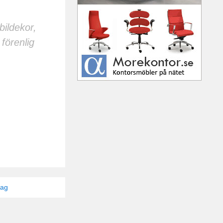
bildekor,
förenlig
tag