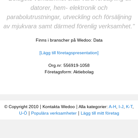
datorer, hem- elektronik och
parabolutrustningar, utveckling och försäljning
av mjukvara samt därmed förenlig verksamhet."
Finns i branscher på Wedoo:
Data
[Lägg till företagspresentation]
Org.nr: 556919-1058
Företagsform: Aktiebolag
© Copyright 2010
Kontakta Wedoo
Alla kategorier:
A-H
,
I-J
,
K-T
,
U-Ö
Populära verksamheter
Lägg till mitt företag